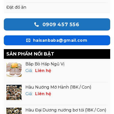
Đặt đồ ăn
0909 457 556
haisanbaba@gmail.com
SẢN PHẨM NỔI BẬT
Bắp Bò Hấp Ngũ Vị
Giá:
Liên hệ
Hàu Nướng Mỡ Hành (18K / Con)
Giá:
Liên hệ
Hàu Đại Dương nướng bơ tỏi (18K / Con)