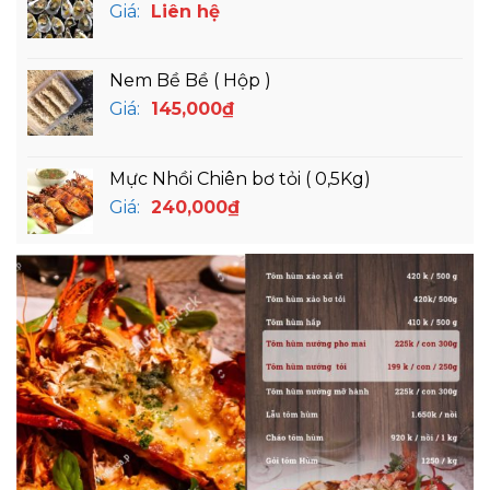
Giá:
Liên hệ
Nem Bề Bề ( Hộp )
Giá:
145,000
₫
Mực Nhồi Chiên bơ tỏi ( 0,5Kg)
Giá:
240,000
₫