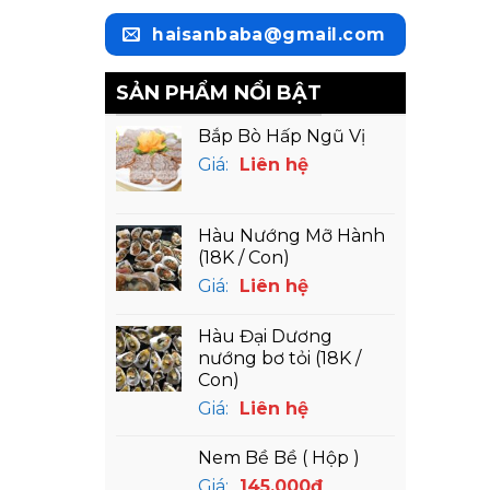
haisanbaba@gmail.com
SẢN PHẨM NỔI BẬT
Bắp Bò Hấp Ngũ Vị
Giá:
Liên hệ
Hàu Nướng Mỡ Hành
(18K / Con)
Giá:
Liên hệ
Hàu Đại Dương
nướng bơ tỏi (18K /
Con)
Giá:
Liên hệ
Nem Bề Bề ( Hộp )
Giá:
145,000
₫