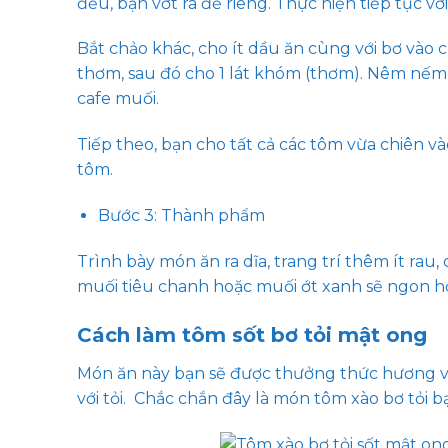
đều, bạn vớt ra để riêng. Thực hiện tiếp tục vớ
Bắt chảo khác, cho ít dầu ăn cùng với bơ vào c
thơm, sau đó cho 1 lát khóm (thơm). Nêm nếm
cafe muối.
Tiếp theo, bạn cho tất cả các tôm vừa chiên 
tôm.
Bước 3: Thành phẩm
Trình bày món ăn ra dĩa, trang trí thêm ít rau
muối tiêu chanh hoặc muối ớt xanh sẽ ngon h
Cách làm tôm sốt bơ tỏi mật ong
Món ăn này bạn sẽ được thưởng thức hương vị
với tỏi. Chắc chắn đây là món tôm xào bơ tỏi 