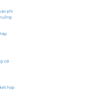
vào phi
 muỗng
khắp
g với
 kết hợp