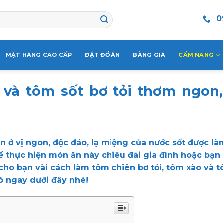
0
MẶT HÀNG CAO CẤP
ĐẶT ĐỒ ĂN
BẢNG GIÁ
CẨM NANG
 và tôm sốt bơ tỏi thơm ngon
n ở vị ngon, độc đáo, lạ miệng của nước sốt được là
ể thực hiện món ăn này chiêu đãi gia đình hoặc bạn
cho bạn vài cách làm tôm chiên bơ tỏi, tôm xào và t
có ngay dưới đây nhé!