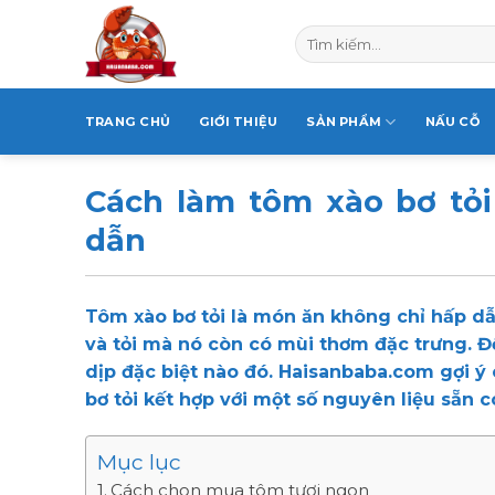
Skip
Tìm
to
kiếm:
content
TRANG CHỦ
GIỚI THIỆU
SẢN PHẨM
NẤU CỖ
Cách làm tôm xào bơ tỏi
dẫn
Tôm xào bơ tỏi là món ăn không chỉ hấp dẫ
và tỏi mà nó còn có mùi thơm đặc trưng. Đ
dịp đặc biệt nào đó. Haisanbaba.com gợi ý 
bơ tỏi kết hợp với một số nguyên liệu sẵn 
Mục lục
Cách chọn mua tôm tươi ngon