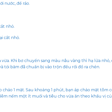
ới nước, để ráo.
cắt nhỏ.
ại cắt nhỏ.
a vừa. Khi bơ chuyển sang màu nâu vàng thì hạ lửa nhỏ,
 tỏi băm đã chuẩn bị vào trộn đều rồi đổ ra chén.
p chảo 1 mặt. Sau khoảng 1 phút, bạn áp chảo mặt tôm cò
 Nêm nếm một ít muối và tiêu cho vừa ăn theo khẩu vị củ