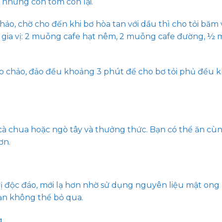
i những con tôm còn lại.
hảo, chờ cho đến khi bơ hòa tan với dầu thì cho tỏi băm 
 gia vị: 2 muỗng cafe hạt nêm, 2 muỗng cafe đường, ½
vào chảo, đảo đều khoảng 3 phút để cho bơ tỏi phủ đều 
, cà chua hoặc ngò tây và thưởng thức. Bạn có thể ăn cùn
ơn.
 độc đáo, mới lạ hơn nhờ sử dụng nguyên liệu mật ong
bạn không thể bỏ qua.