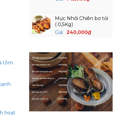
Mực Nhồi Chiên bơ tỏi
( 0,5Kg)
Giá:
240,000
₫
à tôm.
 xanh
h hoạt