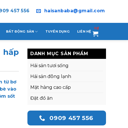
909 457 556
haisanbaba@gmail.com
0
₫
BẤT ĐỘNG SẢN
TUYỂN DỤNG
LIÊN HỆ
, hấp
DANH MỤC SẢN PHẨM
Hải sản tươi sống
Hải sản đông lạnh
m từ bơ
Mặt hàng cao cấp
 bè vào
ôm sốt
Đặt đồ ăn
0909 457 556