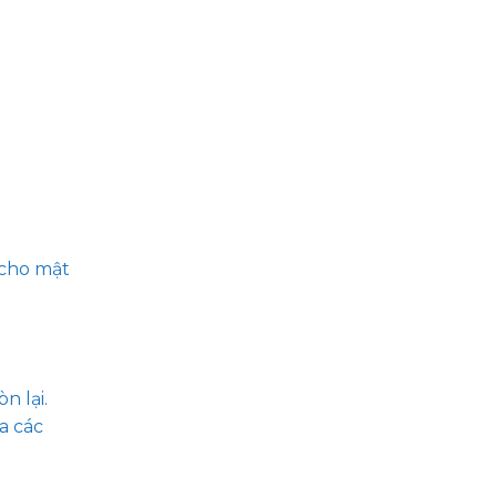
 cho mật
n lại.
a các