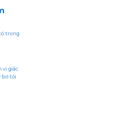
ơm
có trong
 vị giác
 bơ tỏi