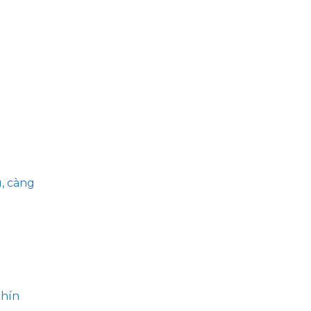
u, càng
chín