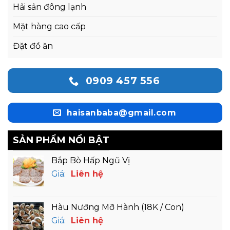
Hải sản đông lạnh
Mặt hàng cao cấp
Đặt đồ ăn
0909 457 556
haisanbaba@gmail.com
SẢN PHẨM NỔI BẬT
Bắp Bò Hấp Ngũ Vị
Giá:
Liên hệ
Hàu Nướng Mỡ Hành (18K / Con)
Giá:
Liên hệ