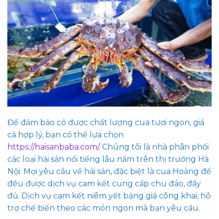
Để đảm bảo có được chất lượng cua tươi ngon, giá
cả hợp lý, bạn có thể lựa chọn
https://haisanbaba.com/
. Chúng tôi là nhà phân phối
các loại hải sản nổi tiếng lâu năm trên thị trường Hà
Nội. Mọi yêu cầu về hải sản, đặc biệt là cua Hoàng đế
đều được dịch vụ cam kết cung cấp chu đáo, đầy
đủ. Dịch vụ cam kết niêm yết bảng giá công khai; hỗ
trợ chế biến theo các món ngon mà bạn yêu cầu.