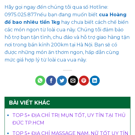
Hãy gọi ngay đến chúng tôi qua số Hotline:
0975.025.877nếu bạn đang muốn biết
cua Hoàng
đế bao nhiêu tiền 1kg
hay chưa biết cách chế biến
các món ngon từ loài cua này. Chúng tôi đảm bảo
hỗ trợ bạn tận tình, chu đáo và hỗ trợ giao hàng tận
nơi trong bán kính 200km tại Hà Nội. Bạn sẽ có
được những món ăn thơm ngon, hấp dẫn cùng
mức giá hợp lý từ loài cua vua này.
BÀI VIẾT KHÁC
TOP 5+ ĐỊA CHỈ TRỊ MỤN TỐT, UY TÍN TẠI THỦ
ĐỨC TP.HCM
TOP 5+ ĐỊA CHỈ MASSAGE NAM, NỮ TỐT UY TÍN