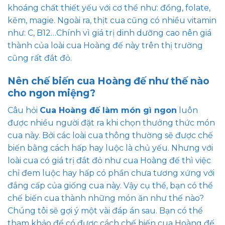
khoáng chất thiết yếu với cơ thể như: đồng, folate,
kẽm, magie. Ngoài ra, thịt cua cũng có nhiều vitamin
như: C, B12…Chính vì giá trị dinh dưỡng cao nên giá
thành của loài cua Hoàng đế này trên thị trường
cũng rất đắt đỏ.
Nên chế biến cua Hoàng đế như thế nào
cho ngon miệng?
Câu hỏi
Cua Hoàng đế làm món gì ngon
luôn
được nhiều người đặt ra khi chọn thưởng thức món
cua này. Bởi các loài cua thông thường sẽ được chế
biến bằng cách hấp hay luộc là chủ yếu. Nhưng với
loài cua có giá trị đắt đỏ như cua Hoàng đế thì việc
chỉ đem luộc hay hấp có phần chưa tương xứng với
đẳng cấp của giống cua này. Vậy cụ thể, bạn có thể
chế biến cua thành những món ăn như thế nào?
Chúng tôi sẽ gợi ý một vài đáp án sau. Bạn có thể
tham khảo để có được cách chế biến cua Hoàng đế