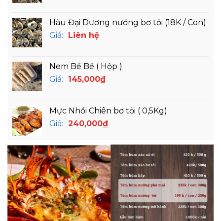
Hàu Đại Dương nướng bơ tỏi (18K / Con)
Giá:
Liên hệ
Nem Bề Bề ( Hộp )
Giá:
145,000
₫
Mực Nhồi Chiên bơ tỏi ( 0,5Kg)
Giá:
240,000
₫