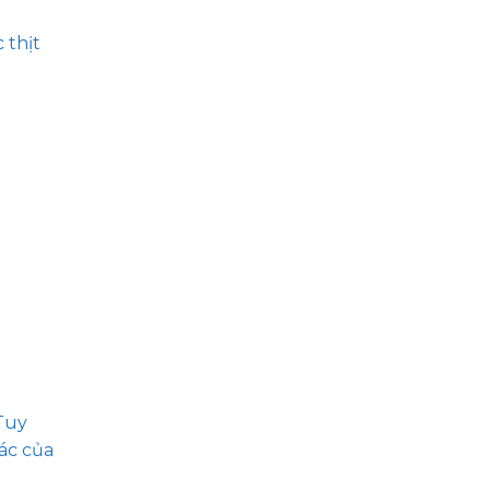
 thịt
Tuy
ác của