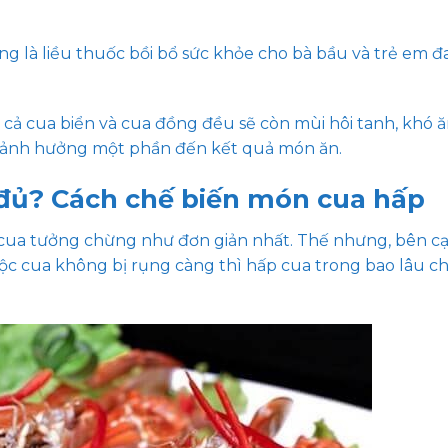
ũng là liều thuốc bồi bổ sức khỏe cho bà bầu và trẻ em 
cả cua biển và cua đồng đều sẽ còn mùi hôi tanh, khó ă
ẽ ảnh hưởng một phần đến kết quả món ăn.
 đủ? Cách chế biến món cua hấp
t cua tưởng chừng như đơn giản nhất. Thế nhưng, bên c
ộc cua không bị rụng càng thì hấp cua trong bao lâu ch