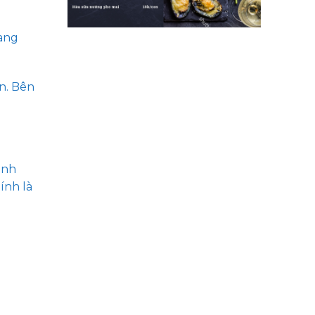
đang
n. Bên
ạnh
ính là