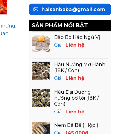
haisanbaba@gmail.com
SẢN PHẨM NỔI BẬT
 nhưng,
quan
Bắp Bò Hấp Ngũ Vị
Giá:
Liên hệ
Hàu Nướng Mỡ Hành
(18K / Con)
Giá:
Liên hệ
Hàu Đại Dương
nướng bơ tỏi (18K /
Con)
Giá:
Liên hệ
Nem Bề Bề ( Hộp )
Giá:
145,000
₫