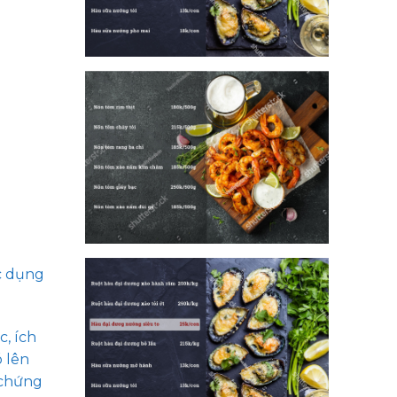
ác dụng
c, ích
ó lên
 chứng