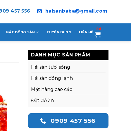
909 457 556
haisanbaba@gmail.com
0
₫
BẤT ĐỘNG SẢN
TUYỂN DỤNG
LIÊN HỆ
DANH MỤC SẢN PHẨM
Hải sản tươi sống
Hải sản đông lạnh
Mặt hàng cao cấp
Đặt đồ ăn
0909 457 556