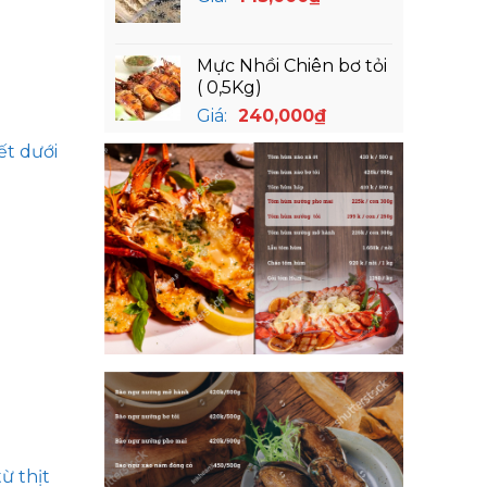
Mực Nhồi Chiên bơ tỏi
( 0,5Kg)
Giá:
240,000
₫
ết dưới
ừ thịt