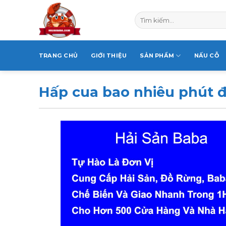
Skip
Tìm
to
kiếm:
content
TRANG CHỦ
GIỚI THIỆU
SẢN PHẨM
NẤU CỖ
Hấp cua bao nhiêu phút đ