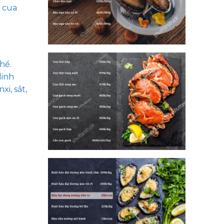
, cua
hể.
dinh
i, sắt,