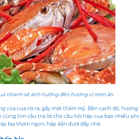
 quá nhanh sẽ ảnh hưởng đến hương vị món ăn
ng của cua rời ra, gây mất thẩm mỹ. Bên cạnh đó, hương 
 cùng tìm câu trả lời cho câu hỏi hấp cua bao nhiêu ph
p bia thơm ngon, hấp dẫn dưới đây nhé.