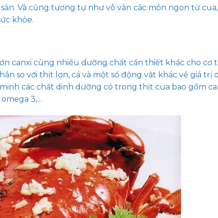
ải sản. Và cũng tương tự như vô vàn các món ngon từ cua
sức khỏe.
lớn canxi cùng nhiều dưỡng chất cần thiết khác cho cơ t
n so với thịt lợn, cá và một số động vật khác về giá trị 
nh các chất dinh dưỡng có trong thịt cua bao gồm canx
o, omega 3,…