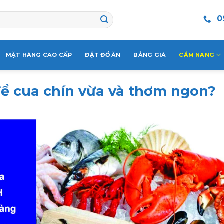
0
MẶT HÀNG CAO CẤP
ĐẶT ĐỒ ĂN
BẢNG GIÁ
CẨM NANG
ể cua chín vừa và thơm ngon?