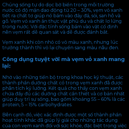
Chúng sống tự do dọc bờ biển trong môi trường
nước có độ mặn dao động từ 20 – 30%, vẹm vỏ xanh
tiết ra chất tơ giúp nó bám vào đáy đá, sỏi, san hô và
gỗ. Vẹm vỏ xanh ăn thực vật phù du và chất lơ lửng
trong nước. Với đặc tính sống bám vào vật cố định
nên vẹm rất dễ quan sát và dễ được đánh bắt.
Vẹm xanh khi còn nhỏ có vỏ màu xanh, nhưng lúc
trưởng thành thì vỏ lại chuyển sang màu nâu đen.
Công dụng tuyệt vời mà vẹm vỏ xanh mang
lại:
Nhờ vào những tiến bộ trong khoa học kỹ thuật, các
thành phần dưỡng chất có trong vẹm xanh đã được
phân tích kỹ lưỡng. Kết quả cho thấy con vẹm xanh
chứa đầy đủ các dưỡng chất cần thiết và cơ bản nhất
giúp duy trì sự sống, bao gồm khoảng 55 – 60% là các
protein, 5 – 15% carbohydrates.
Bên cạnh đó, việc xác định được một số thành phần
hoạt tính khác đã giúp lý giải cho những tác dụng
của con vẹm xanh đối với sức khỏe, đặc biệt trong việc