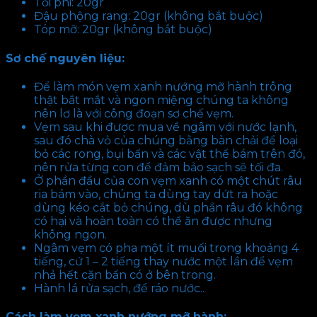
Tỏi phi: 20gr
Đậu phộng rang: 20gr (không bắt buộc)
Tóp mỡ: 20gr (không bắt buộc)
Sơ chế nguyên liệu:
Để làm món vẹm xanh nướng mỡ hành trông
thật bắt mắt và ngon miệng chúng ta không
nên lơ là với công đoạn sơ chế vẹm.
Vẹm sau khi được mua về ngâm với nước lạnh,
sau đó chà vỏ của chúng bằng bàn chải để loại
bỏ các rong, bụi bẩn và các vật thể bám trên đó,
nên rửa từng con để đảm bảo sạch sẽ tối đa.
Ở phần đầu của con vẹm xanh có một chút râu
ria bám vào, chúng ta dùng tay dứt ra hoặc
dùng kéo cắt bỏ chúng, dù phần râu đó không
có hại và hoàn toàn có thể ăn được nhưng
không ngon.
Ngâm vẹm có pha một ít muối trong khoảng 4
tiếng, cứ 1 – 2 tiếng thay nước một lần để vẹm
nhả hết cặn bẩn có ở bên trong.
Hành lá rửa sạch, để ráo nước..
Cách làm vẹm xanh nướng mỡ hành: