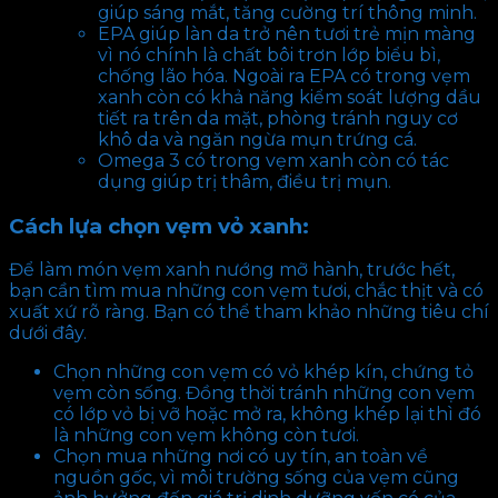
giúp sáng mắt, tăng cường trí thông minh.
EPA giúp làn da trở nên tươi trẻ mịn màng
vì nó chính là chất bôi trơn lớp biểu bì,
chống lão hóa. Ngoài ra EPA có trong vẹm
xanh còn có khả năng kiểm soát lượng dầu
tiết ra trên da mặt, phòng tránh nguy cơ
khô da và ngăn ngừa mụn trứng cá.
Omega 3 có trong vẹm xanh còn có tác
dụng giúp trị thâm, điều trị mụn.
Cách lựa chọn vẹm vỏ xanh:
Để làm món vẹm xanh nướng mỡ hành, trước hết,
bạn cần tìm mua những con vẹm tươi, chắc thịt và có
xuất xứ rõ ràng. Bạn có thể tham khảo những tiêu chí
dưới đây.
Chọn những con vẹm có vỏ khép kín, chứng tỏ
vẹm còn sống. Đồng thời tránh những con vẹm
có lớp vỏ bị vỡ hoặc mở ra, không khép lại thì đó
là những con vẹm không còn tươi.
Chọn mua những nơi có uy tín, an toàn về
nguồn gốc, vì môi trường sống của vẹm cũng