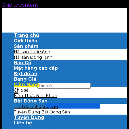
Skip to content
Trang chủ
Giới thiệu
Sản phẩm
Hải sản Tươi sống
Hải sản Đông lạnh
Nấu Cỗ
Mặt hàng cao cấp
Đặt đồ ăn
Bảng Giá
Cẩm Nang
Tìm kiếm:
Chia sẻ
Kiến Thức Nha Khoa
Bất Động Sản
0909 457 556
haisanbaba@gmail.com
Tin Tức bất động sản
Tuyển Dụng Bất Động Sản
Tuyển Dụng
Giỏ hàng
Liên hệ