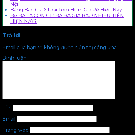
Nội
Bảng Báo Giá 6 Loại Tôm Hùm Giá Rẻ Hiện Nay
BA BA LÀ CON GÌ? BA BA GIÁ BAO NHIÊU TIỀN
HIỆN NAY?
Trả lời
Email của bạn sẽ không được hiển thị công khai.
Bình luận
Tên
Email
Trang web