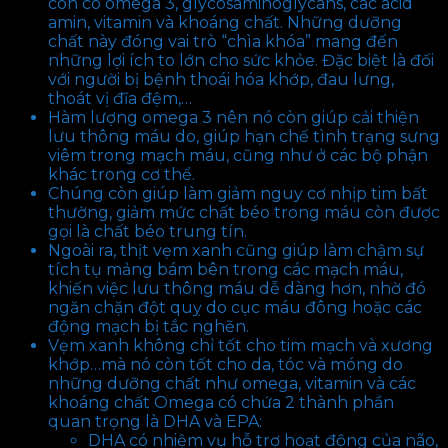
còn có omega 3, glycosaminoglycans, các acid
amin, vitamin và khoáng chất. Những dưỡng
chất này đóng vai trò “chìa khóa” mang đến
những lợi ích to lớn cho sức khỏe. Đặc biệt là đối
với người bị bệnh thoái hóa khớp, đau lưng,
thoát vị đĩa đệm,…
Hàm lượng omega 3 nên nó còn giúp cải thiện
lưu thông máu do, giúp hạn chế tình trạng sưng
viêm trong mạch máu, cũng như ở các bộ phận
khác trong cơ thể.
Chúng còn giúp làm giảm nguy cơ nhịp tim bất
thường, giảm mức chất béo trong máu còn được
gọi là chất béo trung tín.
Ngoài ra, thịt vẹm xanh cũng giúp làm chậm sự
tích tụ mảng bám bên trong các mạch máu,
khiến việc lưu thông máu dễ dàng hơn, nhờ đó
ngăn chặn đột quỵ do cục máu đông hoặc các
động mạch bị tắc nghẽn.
Vẹm xanh không chỉ tốt cho tim mạch và xương
khớp…mà nó còn tốt cho da, tóc và móng do
những dưỡng chất như omega, vitamin và các
khoáng chất Omega có chứa 2 thành phần
quan trọng là DHA và EPA:
DHA có nhiệm vụ hỗ trợ hoạt động của não,