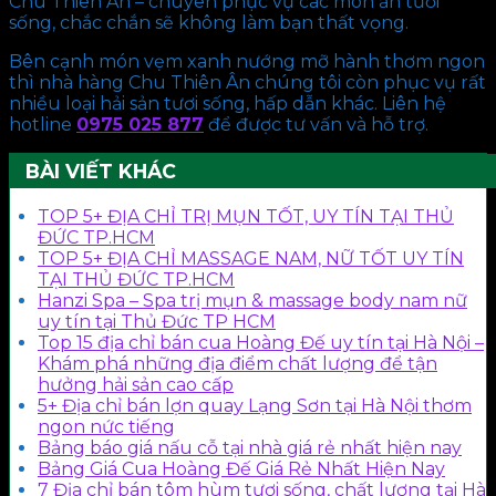
Chu Thiên Ân – chuyên phục vụ các món ăn tươi
sống, chắc chắn sẽ không làm bạn thất vọng.
Bên cạnh món vẹm xanh nướng mỡ hành thơm ngon
thì nhà hàng Chu Thiên Ân chúng tôi còn phục vụ rất
nhiều loại hải sản tươi sống, hấp dẫn khác. Liên hệ
hotline
0975 025 877
để được tư vấn và hỗ trợ.
BÀI VIẾT KHÁC
TOP 5+ ĐỊA CHỈ TRỊ MỤN TỐT, UY TÍN TẠI THỦ
ĐỨC TP.HCM
TOP 5+ ĐỊA CHỈ MASSAGE NAM, NỮ TỐT UY TÍN
TẠI THỦ ĐỨC TP.HCM
Hanzi Spa – Spa trị mụn & massage body nam nữ
uy tín tại Thủ Đức TP HCM
Top 15 địa chỉ bán cua Hoàng Đế uy tín tại Hà Nội –
Khám phá những địa điểm chất lượng để tận
hưởng hải sản cao cấp
5+ Địa chỉ bán lợn quay Lạng Sơn tại Hà Nội thơm
ngon nức tiếng
Bảng báo giá nấu cỗ tại nhà giá rẻ nhất hiện nay
Bảng Giá Cua Hoàng Đế Giá Rẻ Nhất Hiện Nay
7 Địa chỉ bán tôm hùm tươi sống, chất lượng tại Hà