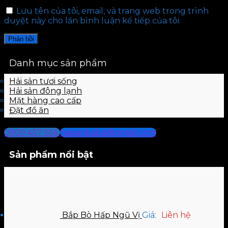
Lưu tên của tôi, email, và trang web trong trình
duyệt này cho lần bình luận kế tiếp của tôi.
Danh mục sản phẩm
Hải sản tươi sống
Hải sản đông lạnh
Mặt hàng cao cấp
Đặt đồ ăn
0909 457 556
haisanbaba@gmail.com
Sản phẩm nổi bật
Bắp Bò Hấp Ngũ Vị
Giá:
Liên hệ