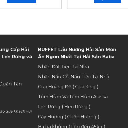
ung Cấp Hải
BUFFET Lẩu Nướng Hải Sản Món
 Lợn Rừng và
Ăn Ngon Nhất Tại Hải Sản Baba
Nhận Đặt Tiệc Tại Nhà
Nhận Nấu Cỗ, Nấu Tiệc Tại Nhà
 Quận Tân
Cua Hoàng Đế ( Cua King )
Tôm Hùm Và Tôm Hùm Alaska
Lợn Rừng ( Heo Rừng )
hảo quý khách vui
Cầy Hương ( Chồn Hương )
Ba ba khủng ( Lên đến 45kg )