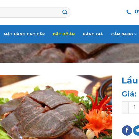
0
MẶT HÀNG CAO CẤP
ĐẶT ĐỒ ĂN
BẢNG GIÁ
CẨM NANG
Lẩu 
Giá:
Lẩu Bab