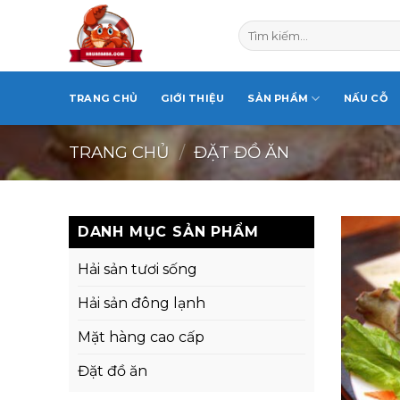
Skip
Tìm
to
kiếm:
content
TRANG CHỦ
GIỚI THIỆU
SẢN PHẨM
NẤU CỖ
TRANG CHỦ
/
ĐẶT ĐỒ ĂN
DANH MỤC SẢN PHẨM
Hải sản tươi sống
Hải sản đông lạnh
Mặt hàng cao cấp
Đặt đồ ăn