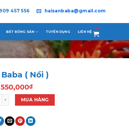
909 457 556
haisanbaba@gmail.com
0
₫
BẤT ĐỘNG SẢN
TUYỂN DỤNG
LIÊN HỆ
Baba ( Nồi )
550,000
₫
a ( Nồi ) số lượng
MUA HÀNG