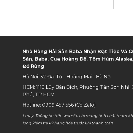
Nhà Hàng Hải Sản Baba Nhận Đặt Tiệc Và C
Sản, Baba, Cua Hoàng Đế, Tôm Hùm Alaska,
Đồ Rừng
Hà Nội: 32 Đại Từ - Hoàng Mai - Hà Nội
HCM: 1113 Lũy Bán Bích, Phường Tân Sơn Nhì,
Phú, TP HCM
Hotline: 0909 457 556 (Có Zalo)
Lưu ý: Thông tin trên website chỉ mang tính chất tham k
lòng kiểm tra kỹ hàng hóa trước khi thanh toán