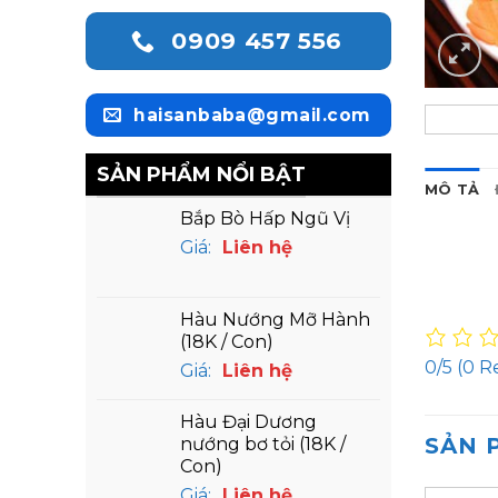
0909 457 556
haisanbaba@gmail.com
SẢN PHẨM NỔI BẬT
MÔ TẢ
Bắp Bò Hấp Ngũ Vị
Giá:
Liên hệ
Hàu Nướng Mỡ Hành
(18K / Con)
0/5
(0 R
Giá:
Liên hệ
Hàu Đại Dương
SẢN 
nướng bơ tỏi (18K /
Con)
Giá:
Liên hệ