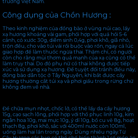
trường Việt Nam.
Công dụng của Chồn Hương :
Theo kinh nghiệm của đồng bào ở vùng núi cao, lấy
xạ hương khoảng vài gam, phối hợp với quả hồi 5-6
cánh, cỏ xước 30g, diêm sinh 0,4g, phơi khô, giã nhỏ,
trộn đều, cho vào túi vải rồi buộc vào rốn, ngay cả lúc
giao hợp để làm thuốc ngừa thai. Thậm chí, có người
còn cho rằng mùi thơm quá mạnh của xạ cũng có thể
làm trụy thai. Do đó phụ nữ có thai không được tiếp
xúc và sử dụng xạ hương. Để tuyệt đối tránh điều này,
đồng bào dân tộc ở Tây Nguyên, khi bắt được cầy
hương thường cắt túi xạ và phơi giấu trong rừng chứ
không đem về nhà.
Để chữa mụn nhọt, chốc lở, có thể lấy da cầy hương
15g, cạo sạch lông, phối hợp với thổ phục linh 10g, kim
ngân hoa 10g, mai mực 10g, ý dĩ 10g, bồ cu vẽ 8g, hoạt
thạch 8g, phơi khô, sắc với 400ml nước còn 100ml,
uống làm hai lần trong ngày. Dùng nhiều ngày.
Từ
Cầy Hương các bạn có thể chế biến thành 1 số món ăn