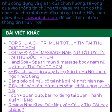
như công dụng và giá trị của chồn hương. Hi vọng
dựa vào thông tin chúng tôi chia sẻ mà bạn có thể
chọn lựa cho mình một địa chỉ uy tín nhé. Hãy theo
dõi website:
haisanbaba.com
để biết thêm nhiều
thông tin thú vị hơn.
BÀI VIẾT KHÁC
TOP 5+ ĐỊA CHỈ TRỊ MỤN TỐT, UY TÍN TẠI THỦ
ĐỨC TP.HCM
TOP 5+ ĐỊA CHỈ MASSAGE NAM, NỮ TỐT UY TÍN
TẠI THỦ ĐỨC TP.HCM
Hanzi Spa – Spa trị mụn & massage body nam nữ
uy tín tại Thủ Đức TP HCM
5+ Địa chỉ bán lợn quay Lạng Sơn tại Hà Nội thơm
ngon nức tiếng
Bảng báo giá nấu cỗ tại nhà giá rẻ nhất hiện nay
7 Địa chỉ bán tôm hùm tươi sống, chất lượng tại Hà
Nội
Top 7+ quán pub, bar nổi tiếng tại quận Thanh
Xuân Hà Nội
Review Nha Khoa Đức Nguyên Có Uy Tín, Tốt hay
không?