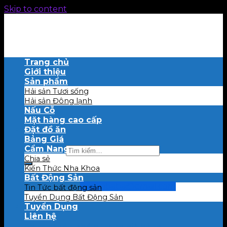
Skip to content
Trang chủ
Giới thiệu
Sản phẩm
Hải sản Tươi sống
Hải sản Đông lạnh
Nấu Cỗ
Mặt hàng cao cấp
Đặt đồ ăn
Bảng Giá
Cẩm Nang
Tìm kiếm:
Chia sẻ
Kiến Thức Nha Khoa
Bất Động Sản
0909 457 556
haisanbaba@gmail.com
Tin Tức bất động sản
Tuyển Dụng Bất Động Sản
Tuyển Dụng
Giỏ hàng
Liên hệ