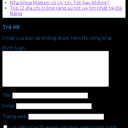
Nha khoa Masteri có Uy tín, Tốt hay không?
Top 12 địa chỉ trồng răng sứ tốt uy tín nhất tại Đà
Nẵng
Trả lời
Email của bạn sẽ không được hiển thị công khai.
Bình luận
Tên
Email
Trang web
Lưu tên của tôi, email, và trang web trong trình