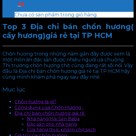
Chưa có sản phẩm trong giỏ hàng.
0
₫
Chưa có sản phẩm trong giỏ hàng.
Top 3 Địa chỉ bán chồn hương(
cầy hương)giá rẻ tại TP HCM
Chồn hương trong những năm gần đây được xem là
một món ăn đặc sản được nhiều người ưa chuộng.
Thị trường chồn hương thịt cũng đang rất sôi nổi. Vậy
đâu là Địa chỉ bán chồn hương giá rẻ tại TP HCM hãy
cùng mình khám phá ngay sau đây nhé.
Mục lục
Chồn hương là gì?
Công dụng của Chồn Hương :
Địa chỉ bán chồn hương giá rẻ
Nhà hàng Hải Sản Baba
Đặc sản cho nhà hàng
Cửa hàng thực phẩm chợ sạch
Giá trị của chồn hương