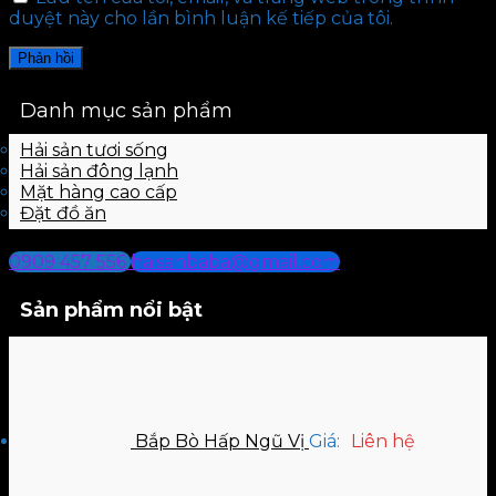
duyệt này cho lần bình luận kế tiếp của tôi.
Danh mục sản phẩm
Hải sản tươi sống
Hải sản đông lạnh
Mặt hàng cao cấp
Đặt đồ ăn
0909 457 556
haisanbaba@gmail.com
Sản phẩm nổi bật
Bắp Bò Hấp Ngũ Vị
Giá:
Liên hệ