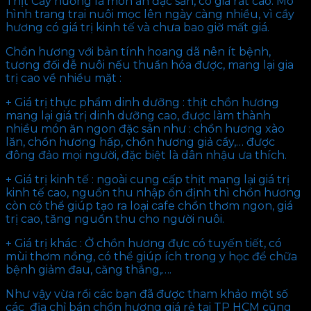
Thịt Cầy hương là món ăn đặc sản, có giá rất cao. Mô
hình trang trại nuôi mọc lên ngày càng nhiều, vì cầy
hương có giá trị kinh tế và chưa bao giờ mất giá.
Chồn hương với bản tính hoang dã nên ít bệnh,
tương đối dễ nuôi nếu thuần hóa được, mang lại gia
trị cao về nhiều mặt :
+ Giá trị thực phẩm dinh dưỡng : thịt chồn hương
mang lại giá trị dinh dưỡng cao, được làm thành
nhiều món ăn ngon đặc sản như : chồn hương xào
lăn, chồn hương hấp, chồn hương giả cầy,… được
đông đảo mọi người, đặc biệt là dân nhậu ưa thích.
+ Giá trị kinh tế : ngoài cung cấp thịt mang lại giá trị
kinh tế cao, nguồn thu nhập ổn định thì chồn hương
còn có thể giúp tạo ra loại cafe chồn thơm ngon, giá
trị cao, tăng nguồn thu cho người nuôi.
+ Giá trị khác : Ở chồn hương đực có tuyến tiết, có
mùi thơm nồng, có thể giúp ích trong y học để chữa
bệnh giảm đau, căng thẳng,….
Như vậy vừa rồi các bạn đã được tham khảo một số
các địa chỉ bán chồn hương giá rẻ tại TP HCM cũng