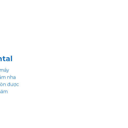
ntal
 máy
hám nha
 còn được
thăm