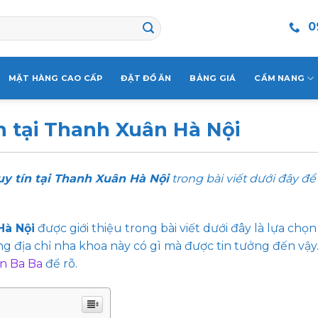
0
MẶT HÀNG CAO CẤP
ĐẶT ĐỒ ĂN
BẢNG GIÁ
CẨM NANG
n tại Thanh Xuân Hà Nội
uy tín tại Thanh Xuân Hà Nội
trong bài viết dưới đây đ
Hà Nội
được giới thiệu trong bài viết dưới đây là lựa chọ
 địa chỉ nha khoa này có gì mà được tin tưởng đến vậy
ản Ba Ba
để rõ.