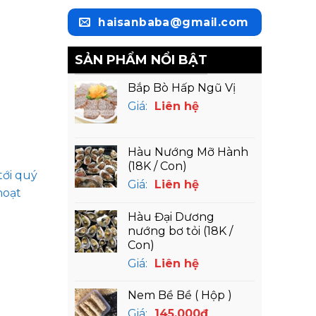
haisanbaba@gmail.com
SẢN PHẨM NỔI BẬT
Bắp Bò Hấp Ngũ Vị
Giá:
Liên hệ
Hàu Nướng Mỡ Hành
(18K / Con)
tới quý
Giá:
Liên hệ
hoạt
Hàu Đại Dương
nướng bơ tỏi (18K /
Con)
Giá:
Liên hệ
Nem Bề Bề ( Hộp )
Giá:
145,000
₫