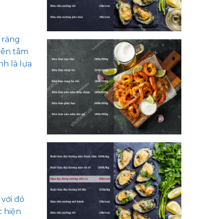
c răng
yên tâm
h là lựa
 với đó
c hiện