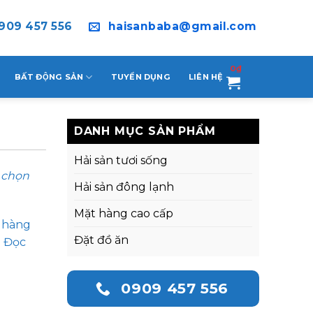
909 457 556
haisanbaba@gmail.com
0
₫
BẤT ĐỘNG SẢN
TUYỂN DỤNG
LIÊN HỆ
DANH MỤC SẢN PHẨM
Hải sản tươi sống
ể chọn
Hải sản đông lạnh
Mặt hàng cao cấp
n hàng
Đặt đồ ăn
. Đọc
0909 457 556