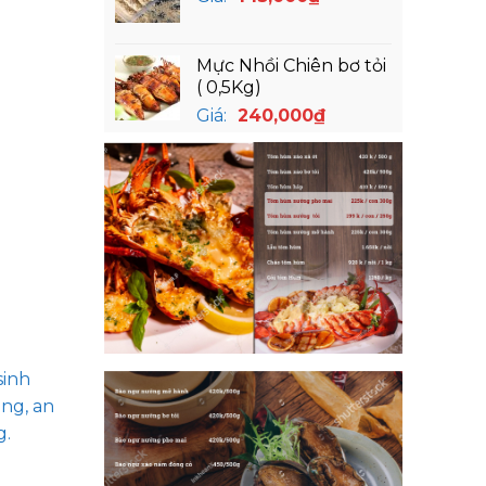
Mực Nhồi Chiên bơ tỏi
( 0,5Kg)
Giá:
240,000
₫
sinh
ng, an
g.