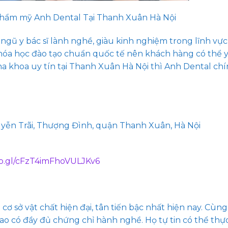
ẩm mỹ Anh Dental Tại Thanh Xuân Hà Nội
ngũ y bác sĩ lành nghề, giàu kinh nghiệm trong lĩnh vự
hóa học đào tạo chuẩn quốc tế nên khách hàng có thể 
a khoa uy tín tại Thanh Xuân Hà Nội thì Anh Dental chín
guyễn Trãi, Thượng Đình, quận Thanh Xuân, Hà Nội
oo.gl/cFzT4imFhoVULJKv6
 cơ sở vật chất hiện đại, tân tiến bậc nhất hiện nay. Cùng
cao có đầy đủ chứng chỉ hành nghề. Họ tự tin có thể thự