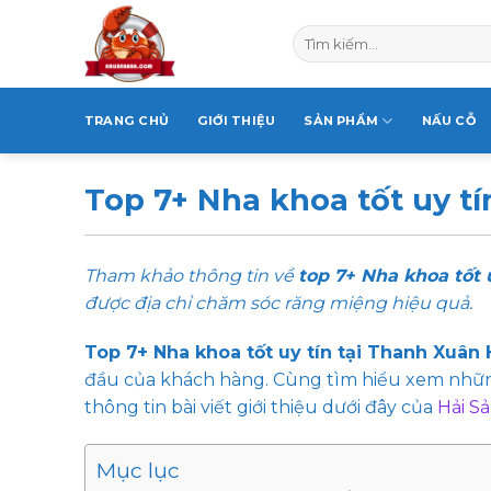
Skip
Tìm
to
kiếm:
content
TRANG CHỦ
GIỚI THIỆU
SẢN PHẨM
NẤU CỖ
Top 7+ Nha khoa tốt uy tí
Tham khảo thông tin về
top 7+ Nha khoa tốt 
được địa chỉ chăm sóc răng miệng hiệu quả.
Top 7+ Nha khoa tốt uy tín tại Thanh Xuân 
đầu của khách hàng. Cùng tìm hiểu xem những
thông tin bài viết giới thiệu dưới đây của
Hải S
Mục lục