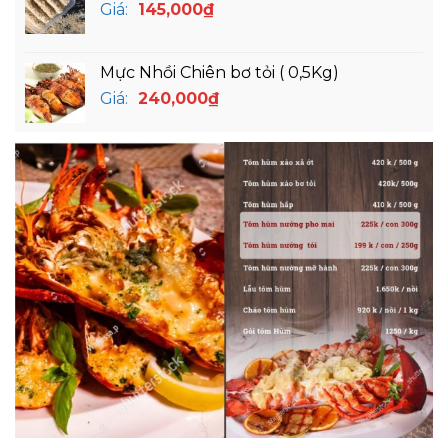
Giá:
145,000
₫
Mực Nhồi Chiên bơ tỏi ( 0,5Kg)
Giá:
240,000
₫