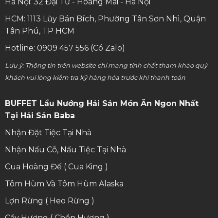
Hà Nội: 32 Đại Từ - Hoàng Mai - Hà Nội
HCM: 1113 Lũy Bán Bích, Phường Tân Sơn Nhì, Quận
Tân Phú, TP HCM
Hotline: 0909 457 556 (Có Zalo)
Lưu ý: Thông tin trên website chỉ mang tính chất tham khảo quý
khách vui lòng kiểm tra kỹ hàng hóa trước khi thanh toán
BUFFET Lẩu Nướng Hải Sản Món Ăn Ngon Nhất
Tại Hải Sản Baba
Nhận Đặt Tiệc Tại Nhà
Nhận Nấu Cỗ, Nấu Tiệc Tại Nhà
Cua Hoàng Đế ( Cua King )
Tôm Hùm Và Tôm Hùm Alaska
Lợn Rừng ( Heo Rừng )
Cầy Hương ( Chồn Hương )