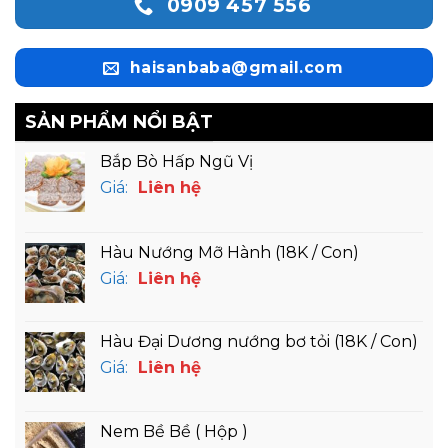
0909 457 556
haisanbaba@gmail.com
SẢN PHẨM NỔI BẬT
Bắp Bò Hấp Ngũ Vị
Giá:
Liên hệ
Hàu Nướng Mỡ Hành (18K / Con)
Giá:
Liên hệ
Hàu Đại Dương nướng bơ tỏi (18K / Con)
Giá:
Liên hệ
Nem Bề Bề ( Hộp )