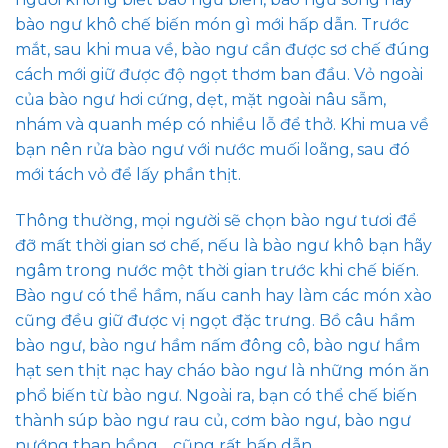
bào ngư khô chế biến món gì mới hấp dẫn. Trước
mắt, sau khi mua về, bào ngư cần được sơ chế đúng
cách mới giữ được độ ngọt thơm ban đầu. Vỏ ngoài
của bào ngư hơi cứng, dẹt, mặt ngoài nâu sẫm,
nhám và quanh mép có nhiều lỗ để thở. Khi mua về
bạn nên rửa bào ngư với nước muối loãng, sau đó
mới tách vỏ để lấy phần thịt.
Thông thường, mọi người sẽ chọn bào ngư tươi để
đỡ mất thời gian sơ chế, nếu là bào ngư khô bạn hãy
ngâm trong nước một thời gian trước khi chế biến.
Bào ngư có thể hầm, nấu canh hay làm các món xào
cũng đều giữ được vị ngọt đặc trưng. Bồ câu hầm
bào ngư, bào ngư hầm nấm đông cô, bào ngư hầm
hạt sen thịt nạc hay cháo bào ngư là những món ăn
phổ biến từ bào ngư. Ngoài ra, bạn có thể chế biến
thành súp bào ngư rau củ, cơm bào ngư, bào ngư
nướng than hồng… cũng rất hấp dẫn.