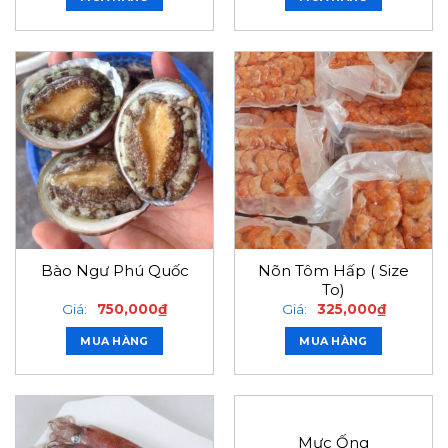
Nõn Tôm Hấp ( Size
Bào Ngư Phú Quốc
To)
Giá:
750,000
₫
Giá:
325,000
₫
MUA HÀNG
MUA HÀNG
Mực Ống