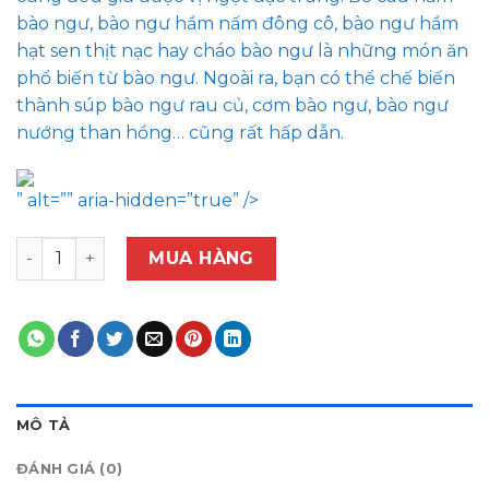
bào ngư, bào ngư hầm nấm đông cô, bào ngư hầm
hạt sen thịt nạc hay cháo bào ngư là những món ăn
phổ biến từ bào ngư. Ngoài ra, bạn có thể chế biến
thành súp bào ngư rau củ, cơm bào ngư, bào ngư
nướng than hồng… cũng rất hấp dẫn.
” alt=”” aria-hidden=”true” />
Bào Ngư (20 con / KG) số lượng
MUA HÀNG
MÔ TẢ
ĐÁNH GIÁ (0)