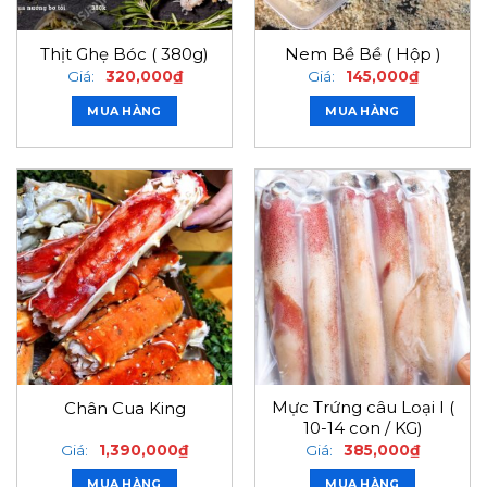
Thịt Ghẹ Bóc ( 380g)
Nem Bề Bề ( Hộp )
Giá:
320,000
₫
Giá:
145,000
₫
MUA HÀNG
MUA HÀNG
Mực Trứng câu Loại I (
Chân Cua King
10-14 con / KG)
Giá:
1,390,000
₫
Giá:
385,000
₫
MUA HÀNG
MUA HÀNG