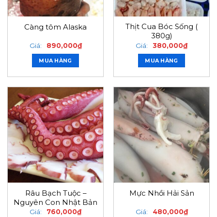
Thịt Cua Bóc Sống (
Càng tôm Alaska
380g)
Giá:
890,000
₫
Giá:
380,000
₫
MUA HÀNG
MUA HÀNG
Râu Bạch Tuộc –
Mực Nhồi Hải Sản
Nguyên Con Nhật Bản
Giá:
760,000
₫
Giá:
480,000
₫