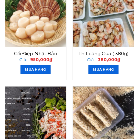
Cồi Điệp Nhật Bản
Thịt càng Cua ( 380g)
Giá:
950,000
₫
Giá:
380,000
₫
MUA HÀNG
MUA HÀNG