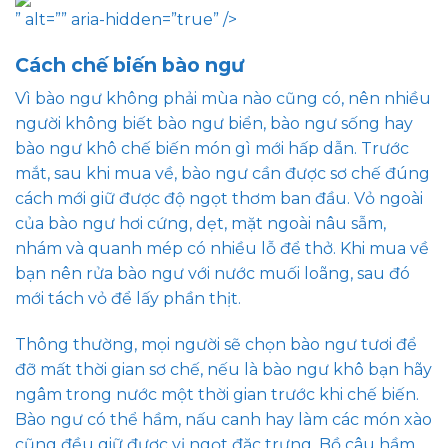
” alt=”” aria-hidden=”true” />
Cách chế biến bào ngư
Vì bào ngư không phải mùa nào cũng có, nên nhiều
người không biết bào ngư biển, bào ngư sống hay
bào ngư khô chế biến món gì mới hấp dẫn. Trước
mắt, sau khi mua về, bào ngư cần được sơ chế đúng
cách mới giữ được độ ngọt thơm ban đầu. Vỏ ngoài
của bào ngư hơi cứng, dẹt, mặt ngoài nâu sẫm,
nhám và quanh mép có nhiều lỗ để thở. Khi mua về
bạn nên rửa bào ngư với nước muối loãng, sau đó
mới tách vỏ để lấy phần thịt.
Thông thường, mọi người sẽ chọn bào ngư tươi để
đỡ mất thời gian sơ chế, nếu là bào ngư khô bạn hãy
ngâm trong nước một thời gian trước khi chế biến.
Bào ngư có thể hầm, nấu canh hay làm các món xào
cũng đều giữ được vị ngọt đặc trưng. Bồ câu hầm