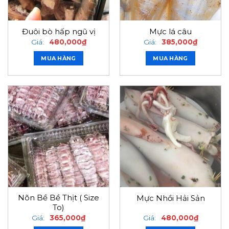
Đuôi bò hấp ngũ vị
Mực lá câu
Giá:
480,000
₫
Giá:
385,000
₫
MUA HÀNG
MUA HÀNG
Nõn Bề Bề Thịt ( Size
Mực Nhồi Hải Sản
To)
Giá:
365,000
₫
Giá:
480,000
₫