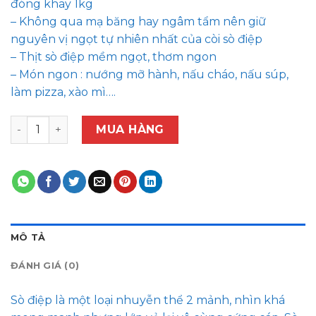
đóng khay 1kg
– Không qua mạ băng hay ngâm tẩm nên giữ
nguyên vị ngọt tự nhiên nhất của còi sò điệp
– Thịt sò điệp mềm ngọt, thơm ngon
– Món ngon : nướng mỡ hành, nấu cháo, nấu súp,
làm pizza, xào mì….
Cồi điệp 1 mãnh ( 20-25 con /KG) số lượng
MUA HÀNG
MÔ TẢ
ĐÁNH GIÁ (0)
Sò điệp là một loại nhuyễn thể 2 mảnh, nhìn khá