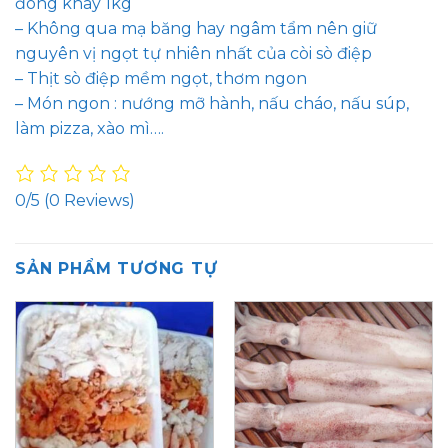
đóng khay 1kg
– Không qua mạ băng hay ngâm tẩm nên giữ
nguyên vị ngọt tự nhiên nhất của còi sò điệp
– Thịt sò điệp mềm ngọt, thơm ngon
– Món ngon : nướng mỡ hành, nấu cháo, nấu súp,
làm pizza, xào mì….
0/5
(0 Reviews)
SẢN PHẨM TƯƠNG TỰ