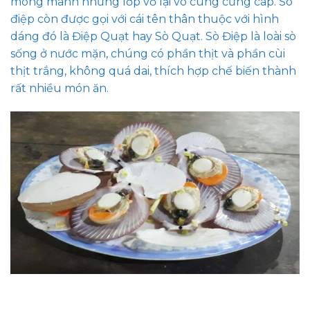
mong manh nhưng lớp vỏ lại vô cùng cứng cáp. Sò
điệp còn được gọi với cái tên thân thuộc với hình
dáng đó là Điệp Quạt hay Sò Quạt. Sò Điệp là loài sò
sống ở nước mặn, chúng có phần thịt và phần cùi
thịt trắng, không quá dai, thích hợp chế biến thành
rất nhiều món ăn.