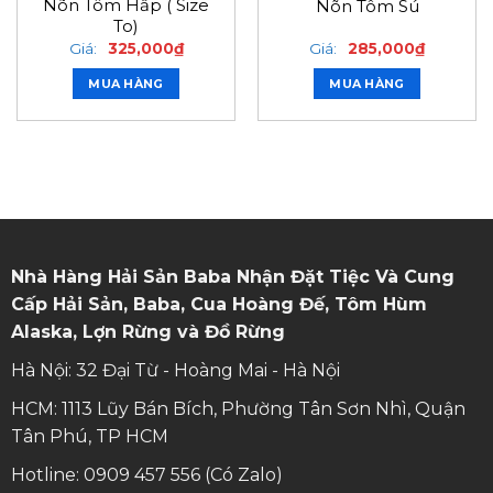
Nõn Tôm Hấp ( Size
Nõn Tôm Sú
To)
Giá:
325,000
₫
Giá:
285,000
₫
MUA HÀNG
MUA HÀNG
Nhà Hàng Hải Sản Baba Nhận Đặt Tiệc Và Cung
Cấp Hải Sản, Baba, Cua Hoàng Đế, Tôm Hùm
Alaska, Lợn Rừng và Đồ Rừng
Hà Nội: 32 Đại Từ - Hoàng Mai - Hà Nội
HCM: 1113 Lũy Bán Bích, Phường Tân Sơn Nhì, Quận
Tân Phú, TP HCM
Hotline: 0909 457 556 (Có Zalo)