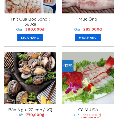
Thịt Cua Bóc Sống (
Mực Ống
380g)
Giá:
380,000
₫
Giá:
285,000
₫
MUA HÀNG
MUA HÀNG
-12%
Bào Ngư (20 con / KG)
Cá Mú Đỏ
Giá:
770,000
₫
Giá:
550,000
₫