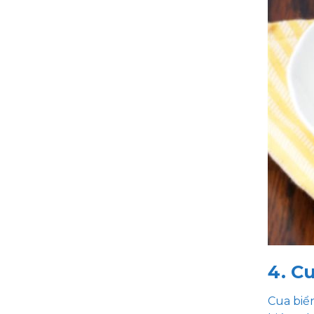
4. C
Cua biể