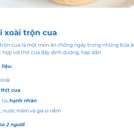
i xoài trộn cua
i trộn cua là một món ăn chống ngấy trong những bữa ăn
 hợp với thịt cua đầy dinh dưỡng, hấp dẫn.
liệu:
xoài
g
thịt cua
lũi,
hạnh nhân
ớt, nước mắm và gia vị nêm
o 2 người