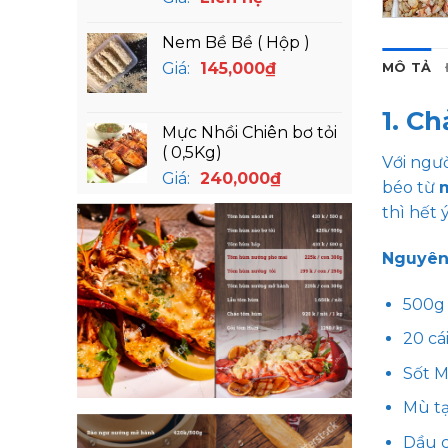
Nem Bề Bề ( Hộp )
Giá:
145,000
₫
MÔ TẢ
1. Ch
Mực Nhồi Chiên bơ tỏi
( 0,5Kg)
Với ngườ
Giá:
240,000
₫
béo từ
thì hết ý
Nguyên 
500g 
20 cá
Sốt M
Mù tạ
Dầu c