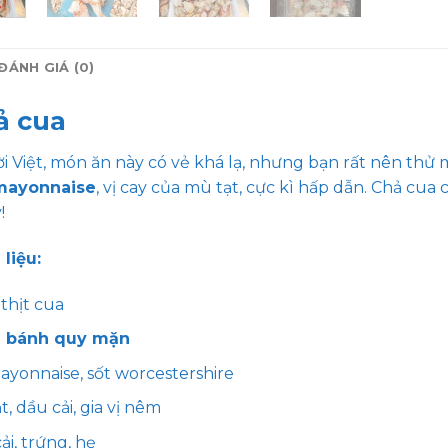
ĐÁNH GIÁ (0)
ả cua
i Việt, món ăn này có vẻ khá lạ, nhưng bạn rất nên thử 
mayonnaise
, vị cay của mù tạt, cực kì hấp dẫn. Chả c
!
liệu:
thịt cua
i
bánh quy mặn
ayonnaise, sốt worcestershire
t, dầu cải, gia vị nêm
ải, trứng, hẹ