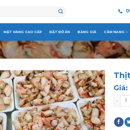
0
MẶT HÀNG CAO CẤP
ĐẶT ĐỒ ĂN
BẢNG GIÁ
CẨM NANG
Thị
Giá:
Thịt cà