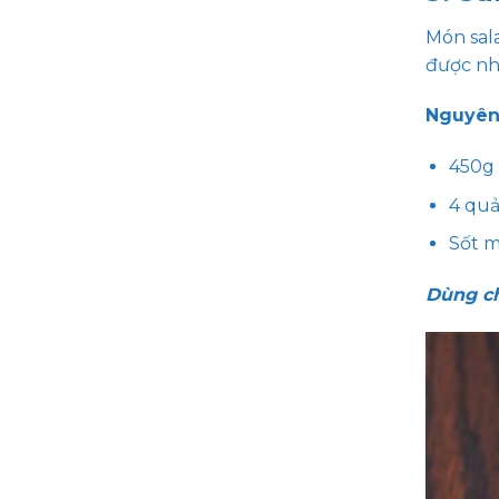
Món sal
được nh
Nguyên 
450g
4 qu
Sốt m
Dùng ch