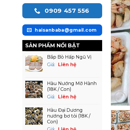
0909 457 556
haisanbaba@gmail.com
SẢN PHẨM NỔI BẬT
Bắp Bò Hấp Ngũ Vị
Giá:
Liên hệ
Hàu Nướng Mỡ Hành
(18K / Con)
Giá:
Liên hệ
Hàu Đại Dương
nướng bơ tỏi (18K /
Con)
Giá:
Liên hệ