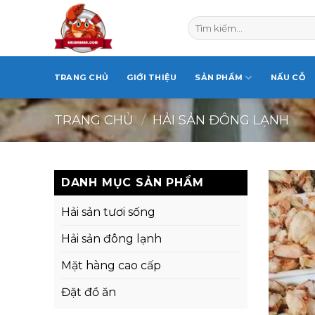
Skip
Tìm
to
kiếm:
content
TRANG CHỦ
GIỚI THIỆU
SẢN PHẨM
NẤU CỖ
TRANG CHỦ
/
HẢI SẢN ĐÔNG LẠNH
DANH MỤC SẢN PHẨM
Hải sản tươi sống
Hải sản đông lạnh
Mặt hàng cao cấp
Đặt đồ ăn