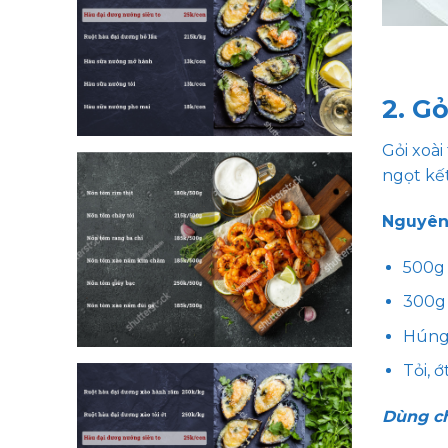
2. Gỏ
Gỏi xoà
ngọt kết
Nguyên 
500g 
300
Húng 
Tỏi, 
Dùng ch