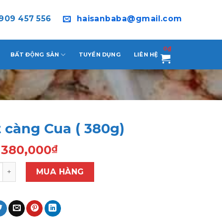
909 457 556
haisanbaba@gmail.com
0
₫
BẤT ĐỘNG SẢN
TUYỂN DỤNG
LIÊN HỆ
t càng Cua ( 380g)
380,000
₫
ng Cua ( 380g) số lượng
MUA HÀNG