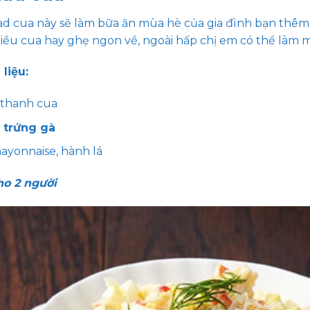
ad cua này sẽ làm bữa ăn mùa hè của gia đình bạn thêm
iều cua hay ghẹ ngon về, ngoài hấp chị em có thể làm m
liệu:
 thanh cua
ả
trứng gà
ayonnaise, hành lá
o 2 người