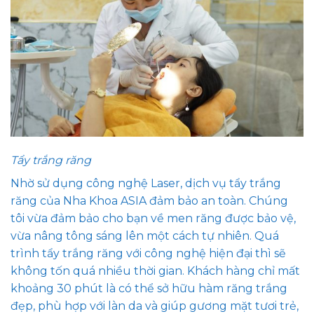
Tẩy trắng răng
Nhờ sử dụng công nghệ Laser, dịch vụ tẩy trắng
răng của Nha Khoa ASIA đảm bảo an toàn. Chúng
tôi vừa đảm bảo cho bạn về men răng được bảo vệ,
vừa nâng tông sáng lên một cách tự nhiên. Quá
trình tẩy trắng răng với công nghệ hiện đại thì sẽ
không tốn quá nhiều thời gian. Khách hàng chỉ mất
khoảng 30 phút là có thể sở hữu hàm răng trắng
đẹp, phù hợp với làn da và giúp gương mặt tươi trẻ,