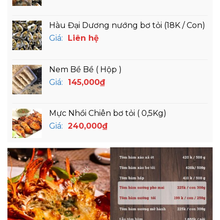
Hàu Đại Dương nướng bơ tỏi (18K / Con)
Giá:
Liên hệ
Nem Bề Bề ( Hộp )
Giá:
145,000
₫
Mực Nhồi Chiên bơ tỏi ( 0,5Kg)
Giá:
240,000
₫