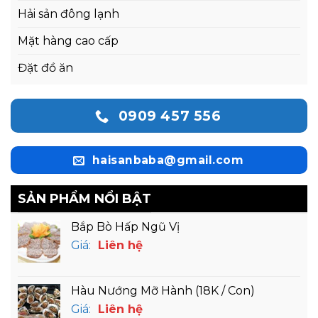
Hải sản đông lạnh
Mặt hàng cao cấp
Đặt đồ ăn
0909 457 556
haisanbaba@gmail.com
SẢN PHẨM NỔI BẬT
Bắp Bò Hấp Ngũ Vị
Giá:
Liên hệ
Hàu Nướng Mỡ Hành (18K / Con)
Giá:
Liên hệ