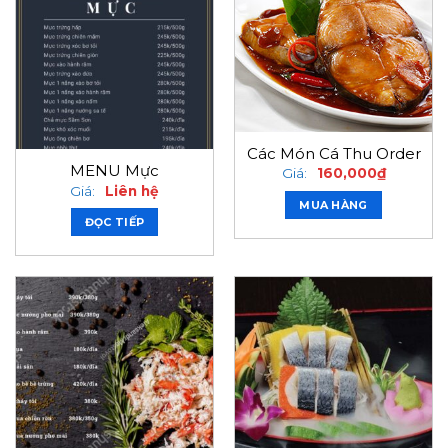
Các Món Cá Thu Order
MENU Mực
Giá:
160,000
₫
Giá:
Liên hệ
MUA HÀNG
ĐỌC TIẾP