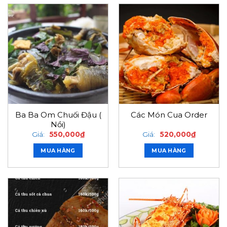
Ba Ba Om Chuối Đậu (
Các Món Cua Order
Nồi)
Giá:
550,000
₫
Giá:
520,000
₫
MUA HÀNG
MUA HÀNG