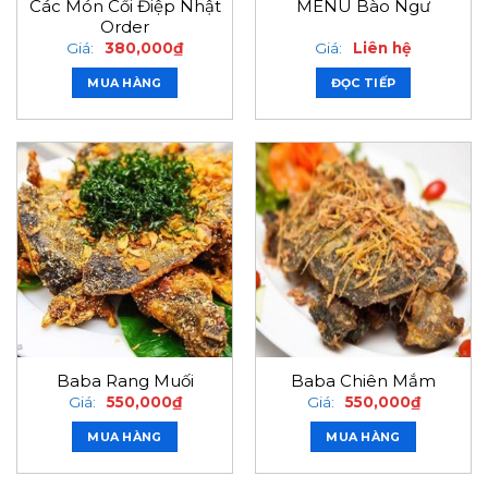
Các Món Cồi Điệp Nhật
MENU Bào Ngư
Order
Giá:
380,000
₫
Giá:
Liên hệ
MUA HÀNG
ĐỌC TIẾP
Baba Rang Muối
Baba Chiên Mắm
Giá:
550,000
₫
Giá:
550,000
₫
MUA HÀNG
MUA HÀNG