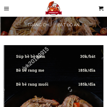
Skip
to
content
TRANG CHỦ
/
ĐẶT ĐỒ ĂN