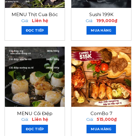
MENU Thịt Cua Bóc
Sushi 199K
Giá:
Liên hệ
Giá:
199,000
₫
ĐỌC TIẾP
MUA HÀNG
MENU Cồi Điệp
ComBo 7
Giá:
Liên hệ
Giá:
515,000
₫
ĐỌC TIẾP
MUA HÀNG