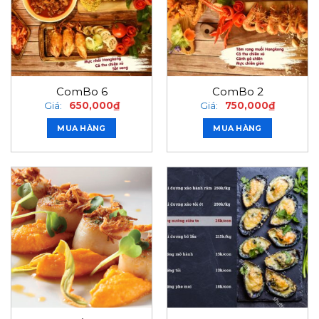
ComBo 6
ComBo 2
Giá:
650,000
₫
Giá:
750,000
₫
MUA HÀNG
MUA HÀNG