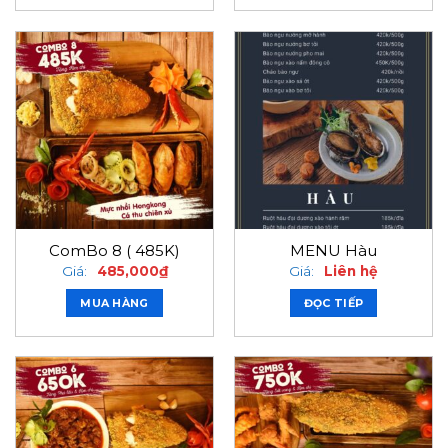
ComBo 8 ( 485K)
MENU Hàu
Giá:
485,000
₫
Giá:
Liên hệ
MUA HÀNG
ĐỌC TIẾP