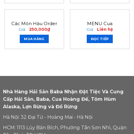
Các Món Hàu Order
MENU Cua
Giá:
250,000
₫
Giá:
Liên hệ
MUA HÀNG
ĐỌC TIẾP
Nhà Hàng Hải Sản Baba Nhận Đặt Tiệc Và Cung
Cấp Hải Sản, Baba, Cua Hoàng Đế, Tôm Hùm
Alaska, Lợn Rừng và Đồ Rừng
Hà Nội: 32 Đại Từ - Hoàng Mai - Hà Nội
HCM: 1113 Lũy Bán Bích, Phường Tân Sơn Nhì, Quận