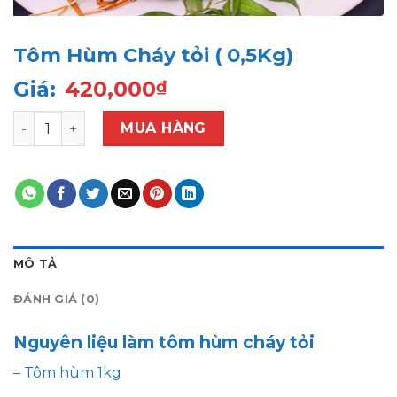
Tôm Hùm Cháy tỏi ( 0,5Kg)
Giá:
420,000
₫
Tôm Hùm Cháy tỏi ( 0,5Kg) số lượng
MUA HÀNG
MÔ TẢ
ĐÁNH GIÁ (0)
Nguyên liệu làm tôm hùm cháy tỏi
– Tôm hùm 1kg