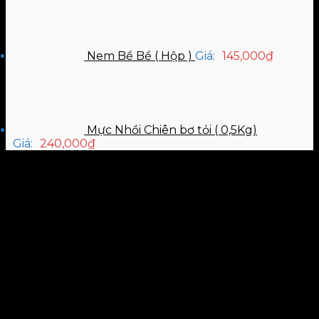
Nem Bề Bề ( Hộp )
Giá:
145,000
₫
Mực Nhồi Chiên bơ tỏi ( 0,5Kg)
Giá:
240,000
₫