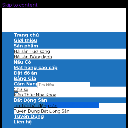
Skip to content
Trang chủ
Giới thiệu
Sản phẩm
Hải sản Tươi sống
Hải sản Đông lạnh
Nấu Cỗ
Mặt hàng cao cấp
Đặt đồ ăn
Bảng Giá
Cẩm Nang
Tìm kiếm:
Chia sẻ
Kiến Thức Nha Khoa
Bất Động Sản
0909 457 556
haisanbaba@gmail.com
Tin Tức bất động sản
Tuyển Dụng Bất Động Sản
Tuyển Dụng
Giỏ hàng
Liên hệ