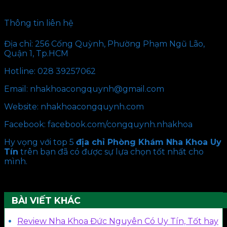
Thông tin liên hệ
Địa chỉ: 256 Cống Quỳnh, Phường Phạm Ngũ Lão,
Quận 1, Tp.HCM
Hotline: 028 39257062
Email: nhakhoacongquynh@gmail.com
Website: nhakhoacongquynh.com
Facebook: facebook.com/congquynh.nhakhoa
Hy vọng với top 5
địa chỉ Phòng Khám Nha Khoa Uy
Tín
trên bạn đã có được sự lựa chọn tốt nhất cho
mình.
BÀI VIẾT KHÁC
Review Nha Khoa Đức Nguyên Có Uy Tín, Tốt hay