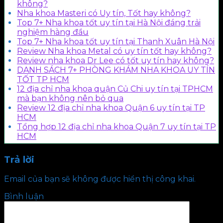
không?
Nha khoa Masteri có Uy tín, Tốt hay không?
Top 7+ Nha khoa tốt uy tín tại Hà Nội đáng trải
nghiệm hàng đầu
Top 7+ Nha khoa tốt uy tín tại Thanh Xuân Hà Nội
Review Nha khoa Metal có uy tín tốt hay không?
Review nha khoa Dr Lee có tốt uy tín hay không?
DANH SÁCH 7+ PHÒNG KHÁM NHA KHOA UY TÍN
TỐT TP HCM
12 địa chỉ nha khoa quận Củ Chi uy tín tại TPHCM
mà bạn không nên bỏ qua
Review 12 địa chỉ nha khoa Quận 6 uy tín tại TP
HCM
Tổng hợp 12 địa chỉ nha khoa Quận 7 uy tín tại TP
HCM
Trả lời
Email của bạn sẽ không được hiển thị công khai.
Bình luận