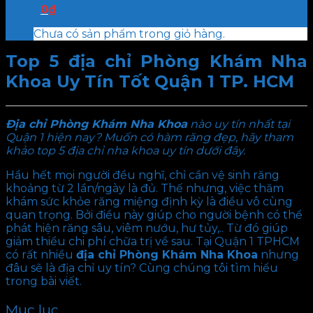
Chưa có sản phẩm trong giỏ hàng.
0
₫
Chưa có sản phẩm trong giỏ hàng.
Top 5 địa chỉ Phòng Khám Nha
Khoa Uy Tín Tốt Quận 1 TP. HCM
Địa chỉ Phòng Khám Nha Khoa
nào uy tín nhất tại
Quận 1 hiện nay? Muốn có hàm răng đẹp, hãy tham
khảo top 5 địa chỉ nha khoa uy tín dưới đây.
Hầu hết mọi người đều nghĩ, chỉ cần vệ sinh răng
khoảng từ 2 lần/ngày là đủ. Thế nhưng, việc thăm
khám sức khỏe răng miệng định kỳ là điều vô cùng
quan trọng. Bởi điều này giúp cho người bệnh có thể
phát hiện răng sâu, viêm nướu, hư tủy,.. Từ đó giúp
giảm thiểu chi phí chữa trị về sau. Tại Quận 1 TPHCM
có rất nhiều
địa chỉ Phòng Khám Nha Khoa
nhưng
đâu sẽ là địa chỉ uy tín? Cùng chúng tôi tìm hiểu
trong bài viết.
Mục lục