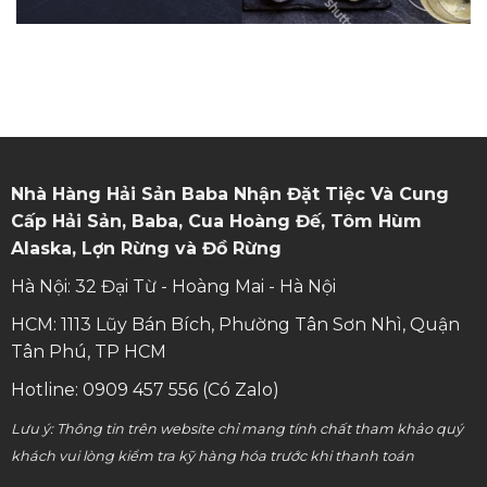
Nhà Hàng Hải Sản Baba Nhận Đặt Tiệc Và Cung
Cấp Hải Sản, Baba, Cua Hoàng Đế, Tôm Hùm
Alaska, Lợn Rừng và Đồ Rừng
Hà Nội: 32 Đại Từ - Hoàng Mai - Hà Nội
HCM: 1113 Lũy Bán Bích, Phường Tân Sơn Nhì, Quận
Tân Phú, TP HCM
Hotline: 0909 457 556 (Có Zalo)
Lưu ý: Thông tin trên website chỉ mang tính chất tham khảo quý
khách vui lòng kiểm tra kỹ hàng hóa trước khi thanh toán