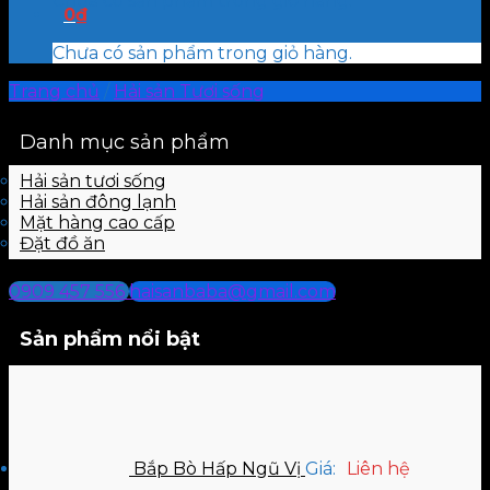
Chưa có sản phẩm trong giỏ hàng.
0
₫
Chưa có sản phẩm trong giỏ hàng.
Trang chủ
/
Hải sản Tươi sống
Danh mục sản phẩm
Hải sản tươi sống
Hải sản đông lạnh
Mặt hàng cao cấp
Đặt đồ ăn
0909 457 556
haisanbaba@gmail.com
Sản phẩm nổi bật
Bắp Bò Hấp Ngũ Vị
Giá:
Liên hệ