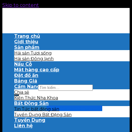
Skip to content
Trang chủ
Giới thiệu
Sản phẩm
Hải sản Tươi sống
Hải sản Đông lạnh
Nấu Cỗ
Mặt hàng cao cấp
Đặt đồ ăn
Bảng Giá
Cẩm Nang
Tìm kiếm:
Chia sẻ
Kiến Thức Nha Khoa
Bất Động Sản
0909 457 556
haisanbaba@gmail.com
Tin Tức bất động sản
Tuyển Dụng Bất Động Sản
Tuyển Dụng
Giỏ hàng
Liên hệ